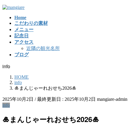
コ
ナ
ン
ビ
Home
テ
ゲ
こだわりの素材
ン
ー
メニュー
ツ
シ
記念日
に
ョ
アクセス
移
ン
近隣の観光名所
動
に
ブログ
移
動
info
HOME
info
🎍まんじゃーれおせち2026🎍
2025年10月2日
/ 最終更新日 :
2025年10月2日
mangiare-admin
info
🎍まんじゃーれおせち2026🎍