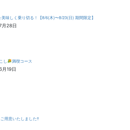
味しく乗り切る！【8/6(木)〜8/23(日) 期間限定】
7月28日
こし
満喫コース
6月19日
ご用意いたしました‼︎