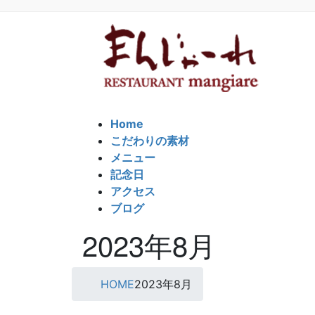
コ
ナ
ン
ビ
テ
ゲ
ン
ー
ツ
シ
に
ョ
移
ン
動
に
Home
移
こだわりの素材
動
メニュー
記念日
アクセス
ブログ
2023年8月
HOME
2023年8月