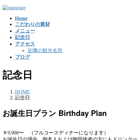
コ
ナ
ン
ビ
Home
テ
ゲ
こだわりの素材
ン
ー
メニュー
ツ
シ
記念日
に
ョ
アクセス
移
ン
近隣の観光名所
動
に
ブログ
移
動
記念日
HOME
記念日
お誕生日プラン Birthday Plan
￥9,900〜 （フルコースディナーになります）
お誕生日の場合、御本人および御同伴者の方にもドリンク一