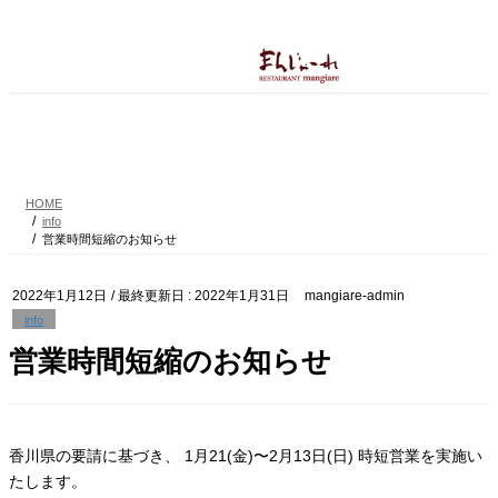
コ
ナ
ン
ビ
テ
ゲ
ン
ー
ツ
シ
に
ョ
info
移
ン
動
に
移
動
HOME
info
営業時間短縮のお知らせ
2022年1月12日
/ 最終更新日 :
2022年1月31日
mangiare-admin
info
営業時間短縮のお知らせ
香川県の要請に基づき、 1月21(金)〜2月13日(日) 時短営業を実施い
たします。