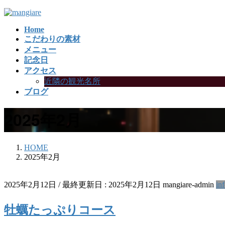
コ
ナ
ン
ビ
Home
テ
ゲ
こだわりの素材
ン
ー
メニュー
ツ
シ
記念日
に
ョ
アクセス
移
ン
近隣の観光名所
動
に
ブログ
移
動
2025年2月
HOME
2025年2月
2025年2月12日
/ 最終更新日 :
2025年2月12日
mangiare-admin
in
牡蠣たっぷりコース