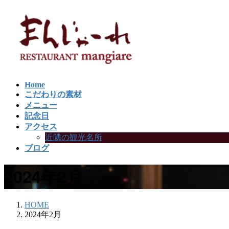
コ
ナ
ン
ビ
テ
ゲ
ン
ー
ツ
シ
に
ョ
移
ン
Home
動
に
こだわりの素材
移
メニュー
動
記念日
アクセス
近隣の観光名所
ブログ
2024年2月
HOME
2024年2月