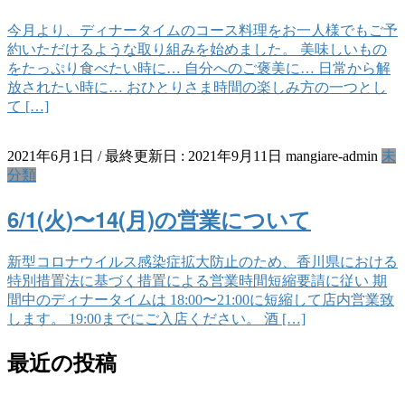
今月より、ディナータイムのコース料理をお一人様でもご予
約いただけるような取り組みを始めました。 美味しいもの
をたっぷり食べたい時に… 自分へのご褒美に… 日常から解
放されたい時に… おひとりさま時間の楽しみ方の一つとし
て […]
2021年6月1日
/ 最終更新日 :
2021年9月11日
mangiare-admin
未
分類
6/1(火)〜14(月)の営業について
新型コロナウイルス感染症拡大防止のため、香川県における
特別措置法に基づく措置による営業時間短縮要請に従い 期
間中のディナータイムは 18:00〜21:00に短縮して店内営業致
します。 19:00までにご入店ください。 酒 […]
最近の投稿