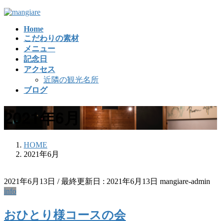
コ
ナ
ン
ビ
Home
テ
ゲ
こだわりの素材
ン
ー
メニュー
ツ
シ
記念日
に
ョ
アクセス
移
ン
近隣の観光名所
動
に
ブログ
移
動
2021年6月
HOME
2021年6月
2021年6月13日
/ 最終更新日 :
2021年6月13日
mangiare-admin
info
おひとり様コースの会