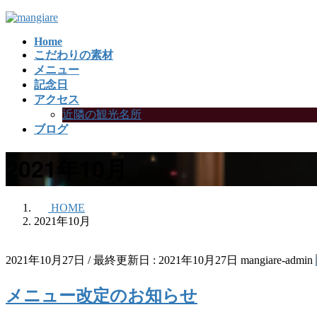
コ
ナ
ン
ビ
Home
テ
ゲ
こだわりの素材
ン
ー
メニュー
ツ
シ
記念日
に
ョ
アクセス
移
ン
近隣の観光名所
動
に
ブログ
移
動
2021年10月
HOME
2021年10月
2021年10月27日
/ 最終更新日 :
2021年10月27日
mangiare-admin
メニュー改定のお知らせ