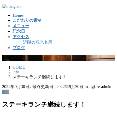
コ
ナ
ン
ビ
Home
テ
ゲ
こだわりの素材
ン
ー
メニュー
ツ
シ
記念日
に
ョ
アクセス
移
ン
近隣の観光名所
動
に
ブログ
移
動
info
HOME
info
ステーキランチ継続します！
2022年9月30日
/ 最終更新日 :
2022年9月30日
mangiare-admin
info
ステーキランチ継続します！