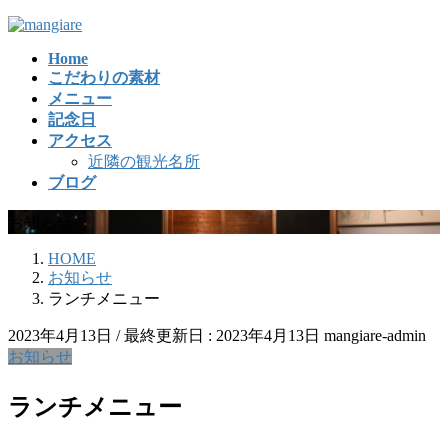
コ
ナ
ン
ビ
Home
テ
ゲ
こだわりの素材
ン
ー
メニュー
ツ
シ
記念日
に
ョ
アクセス
移
ン
近隣の観光名所
動
に
ブログ
移
動
お知らせ
HOME
お知らせ
ランチメニュー
2023年4月13日
/ 最終更新日 :
2023年4月13日
mangiare-admin
お知らせ
ランチメニュー