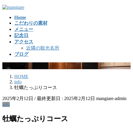
コ
ナ
ン
ビ
Home
テ
ゲ
こだわりの素材
ン
ー
メニュー
ツ
シ
記念日
に
ョ
アクセス
移
ン
近隣の観光名所
動
に
ブログ
移
動
info
HOME
info
牡蠣たっぷりコース
2025年2月12日
/ 最終更新日 :
2025年2月12日
mangiare-admin
info
牡蠣たっぷりコース