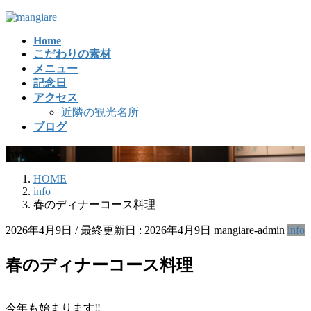
コ
ナ
ン
ビ
Home
テ
ゲ
こだわりの素材
ン
ー
メニュー
ツ
シ
記念日
に
ョ
アクセス
移
ン
近隣の観光名所
動
に
ブログ
移
動
info
HOME
info
春のディナーコース料理
2026年4月9日
/ 最終更新日 :
2026年4月9日
mangiare-admin
info
春のディナーコース料理
今年も始まります‼︎